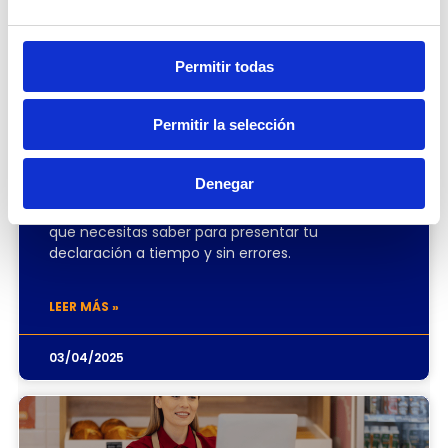
Permitir todas
¿Quiénes deben declarar el
Permitir la selección
Impuesto a la Renta en abril de
2025 en Ecuador?
Denegar
Aquí te explicamos de manera sencilla todo lo
que necesitas saber para presentar tu
declaración a tiempo y sin errores.
LEER MÁS »
03/04/2025