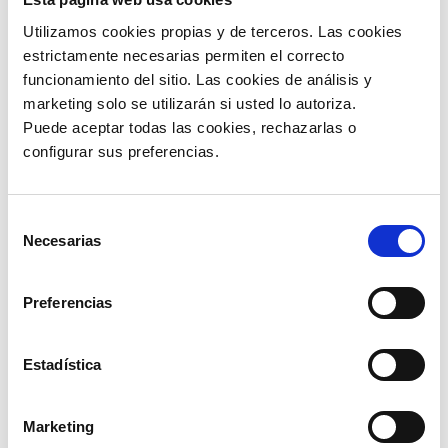
Utilizamos cookies propias y de terceros. Las cookies 
Nuevas reglas para anular
estrictamente necesarias permiten el correcto 
comprobantes electrónicos en
funcionamiento del sitio. Las cookies de análisis y 
Ecuador
marketing solo se utilizarán si usted lo autoriza.
La forma como se anulan las facturas, los
Puede aceptar todas las cookies, rechazarlas o 
comprobantes de retención y los documentos
configurar sus preferencias. 
complementarios electrónicos en Ecuador, dará
un giro interesante. Entérate de qué
Selección
Necesarias
de
LEER MÁS »
consentimiento
10/07/2025
Preferencias
Estadística
Marketing