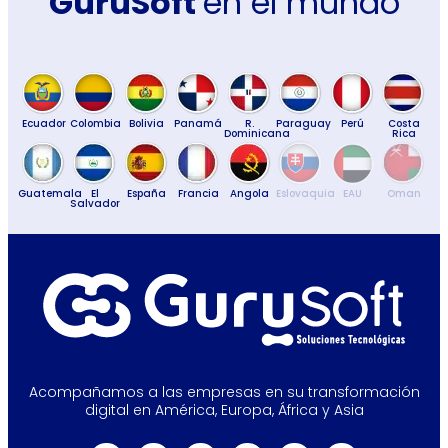
GuruSoft
en el mundo
Ecuador
Colombia
Bolivia
Panamá
R.
Paraguay
Perú
Costa
Dominicana
Rica
Guatemala
El
España
Francia
Angola
Eslovaquia
EAU
Oman
Salvador
Acompañamos a las empresas en su transformación
digital en América, Europa, África y Asia