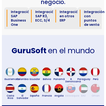
negocio.
Integración
Integración
Integración
Integración
SAP
SAP R3,
en otros
con
Business
ECC, S/4
ERP
puntos
One
de venta
GuruSoft
en el mundo
Guatemala
Colombia
Ecuador
Bolivia
Panamá
R.
Paraguay
Perú
Dominicana
Costa
El
España
Francia
Angola
Eslovaquia
EAU
Oman
Rica
Salvador