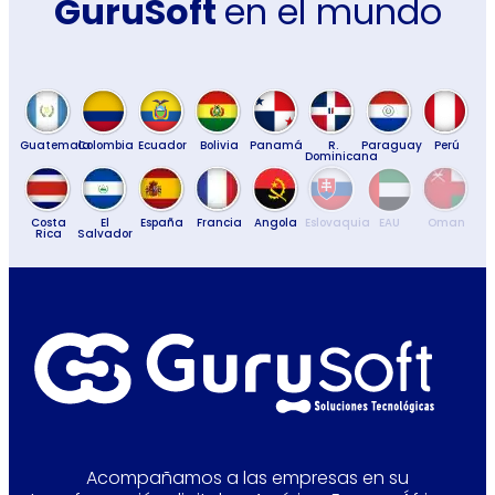
GuruSoft
en el mundo
Guatemala
Colombia
Ecuador
Bolivia
Panamá
R.
Paraguay
Perú
Dominicana
Costa
El
España
Francia
Angola
Eslovaquia
EAU
Oman
Rica
Salvador
Acompañamos a las empresas en su