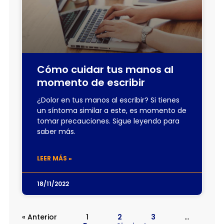
Cómo cuidar tus manos al
momento de escribir
¿Dolor en tus manos al escribir? Si tienes
un síntoma similar a este, es momento de
tomar precauciones. Sigue leyendo para
saber más.
LEER MÁS »
18/11/2022
« Anterior
1
2
3
…