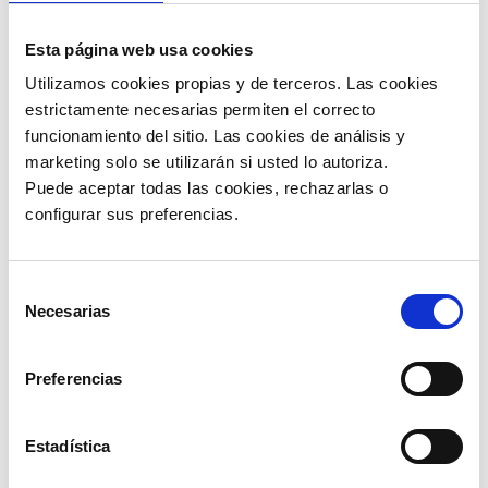
Tips para mejorar la
Esta página web usa cookies
logística de tu
Utilizamos cookies propias y de terceros. Las cookies 
emprendimiento
estrictamente necesarias permiten el correcto 
La logística es parte primordial de la
funcionamiento del sitio. Las cookies de análisis y 
cadena de valor de un negocio. Hoy
marketing solo se utilizarán si usted lo autoriza.
veremos varias recomendaciones para
Puede aceptar todas las cookies, rechazarlas o 
fortalecerla.
configurar sus preferencias. 
LEER MÁS »
Selección
Necesarias
de
25/11/2022
consentimiento
Preferencias
Estadística